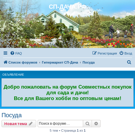
СП-ДАЧА.РФ
Регистрация
FAQ
Р
е
г
и
с
т
р
а
ц
и
я
Вход
П
Список форумов
Гипермаркет СП-Дача
Посуда
о
ОБЪЯВЛЕНИЕ
и
с
Добро пожаловать на форум Совместных покупок
к
для сада и дачи!
Все для Вашего хобби по оптовым ценам!
Посуда
Новая тема
Поиск
Расширенный пои
Н
о
в
а
я
т
е
м
а
5 тем • Страница
1
из
1