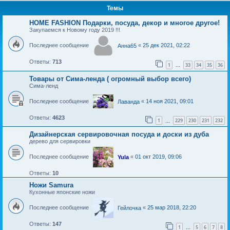
Темы
HOME FASHION Подарки, посуда, декор и многое другое!
Закупаемся к Новому году 2019 !!!
Последнее сообщение
«
25 дек 2021, 02:22
Анна65
Ответы:
713
1
33
34
35
36
…
Товары от Сима-ленда ( огромный выбор всего)
Сима-ленд
Последнее сообщение
«
14 ноя 2021, 09:01
Лаванда
Ответы:
4623
1
229
230
231
232
…
Дизайнерская сервировочная посуда и доски из дуба
дерево для сервировки
Последнее сообщение
«
01 окт 2019, 09:06
Yula
Ответы:
10
Ножи Samura
Кухонные японские ножи
Последнее сообщение
«
25 мар 2018, 22:20
Гейлочка
Ответы:
147
1
5
6
7
8
…