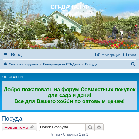
СП-ДАЧА.РФ
Регистрация
FAQ
Р
е
г
и
с
т
р
а
ц
и
я
Вход
П
Список форумов
Гипермаркет СП-Дача
Посуда
о
ОБЪЯВЛЕНИЕ
и
с
Добро пожаловать на форум Совместных покупок
к
для сада и дачи!
Все для Вашего хобби по оптовым ценам!
Посуда
Новая тема
Поиск
Расширенный пои
Н
о
в
а
я
т
е
м
а
5 тем • Страница
1
из
1