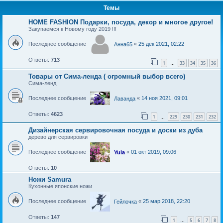
Темы
HOME FASHION Подарки, посуда, декор и многое другое!
Закупаемся к Новому году 2019 !!!
Последнее сообщение
«
25 дек 2021, 02:22
Анна65
Ответы:
713
1
33
34
35
36
…
Товары от Сима-ленда ( огромный выбор всего)
Сима-ленд
Последнее сообщение
«
14 ноя 2021, 09:01
Лаванда
Ответы:
4623
1
229
230
231
232
…
Дизайнерская сервировочная посуда и доски из дуба
дерево для сервировки
Последнее сообщение
«
01 окт 2019, 09:06
Yula
Ответы:
10
Ножи Samura
Кухонные японские ножи
Последнее сообщение
«
25 мар 2018, 22:20
Гейлочка
Ответы:
147
1
5
6
7
8
…