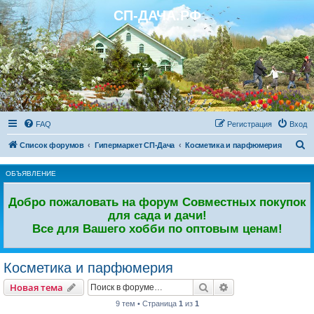
СП-ДАЧА.РФ
Регистрация
FAQ
Р
е
г
и
с
т
р
а
ц
и
я
Вход
П
Список форумов
Гипермаркет СП-Дача
Косметика и парфюмерия
о
ОБЪЯВЛЕНИЕ
и
с
Добро пожаловать на форум Совместных покупок
к
для сада и дачи!
Все для Вашего хобби по оптовым ценам!
Косметика и парфюмерия
Новая тема
Поиск
Расширенный пои
Н
о
в
а
я
т
е
м
а
9 тем • Страница
1
из
1