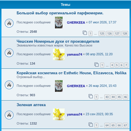
Темы
Большой выбор оригинальной парфюмерии.
Последнее сообщение
«
07 июл 2026, 17:37
GHERKEEA
Ответы:
2548
1
125
126
127
128
…
Чешские Номерные духи от производителя
Эквиваленты известных марок. Качество Высокое
Последнее сообщение
«
08 апр 2025, 11:20
yamaxa74
Ответы:
134
1
4
5
6
7
…
Корейская косметика от Esthetic House, Elizavecca, Holika
Огромный выбор...
Последнее сообщение
«
26 мар 2024, 15:43
GHERKEEA
Ответы:
903
1
43
44
45
46
…
Зеленая аптека
Последнее сообщение
«
23 сен 2023, 00:35
yamaxa74
Ответы:
1332
1
64
65
66
67
…