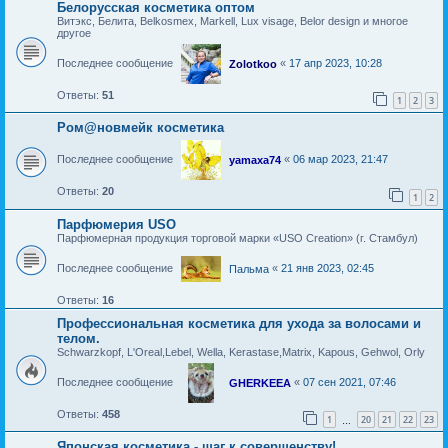
Белорусская косметика оптом
Витэкс, Белита, Belkosmex, Markell, Lux visage, Belor design и многое
другое
Последнее сообщение
«
17 апр 2023, 10:28
Zolotkoo
Ответы:
51
1
2
3
Ром@новмейк косметика
Последнее сообщение
«
06 мар 2023, 21:47
yamaxa74
Ответы:
20
1
2
Парфюмерия USO
Парфюмерная продукция торговой марки «USO Creation» (г. Стамбул)
Последнее сообщение
«
21 янв 2023, 02:45
Пальма
Ответы:
16
Профессиональная косметика для ухода за волосами и
телом.
Schwarzkopf, L'Oreal,Lebel, Wella, Kerastase,Matrix, Kapous, Gehwol, Orly
Последнее сообщение
«
07 сен 2021, 07:46
GHERKEEA
Ответы:
458
1
20
21
22
23
…
Японская косметика - шаг к совершенству!