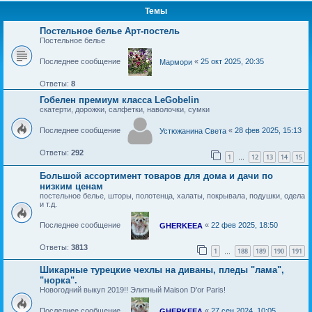
Темы
Постельное белье Арт-постель
Постельное белье
Последнее сообщение
«
25 окт 2025, 20:35
Мармори
Ответы:
8
Гобелен премиум класса LeGobelin
скатерти, дорожки, салфетки, наволочки, сумки
Последнее сообщение
«
28 фев 2025, 15:13
Устюжанина Света
Ответы:
292
1
12
13
14
15
…
Большой ассортимент товаров для дома и дачи по
низким ценам
постельное белье, шторы, полотенца, халаты, покрывала, подушки, одела
и т.д.
Последнее сообщение
«
22 фев 2025, 18:50
GHERKEEA
Ответы:
3813
1
188
189
190
191
…
Шикарные турецкие чехлы на диваны, пледы "лама",
"норка".
Новогодний выкуп 2019!! Элитный Maison D'or Paris!
Последнее сообщение
«
27 сен 2024, 10:05
GHERKEEA