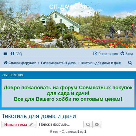
СП-ДАЧА.РФ
Регистрация
FAQ
Р
е
г
и
с
т
р
а
ц
и
я
Вход
П
Список форумов
Гипермаркет СП-Дача
Текстиль для дома и дачи
о
ОБЪЯВЛЕНИЕ
и
с
Добро пожаловать на форум Совместных покупок
к
для сада и дачи!
Все для Вашего хобби по оптовым ценам!
Текстиль для дома и дачи
Новая тема
Поиск
Расширенный пои
Н
о
в
а
я
т
е
м
а
9 тем • Страница
1
из
1