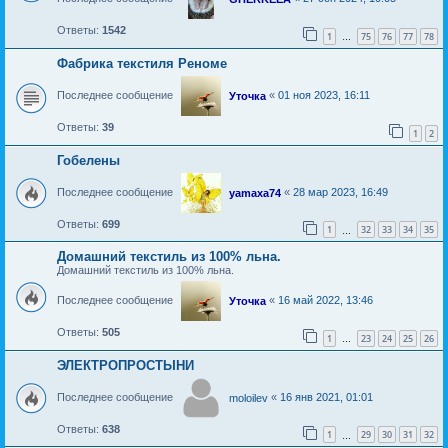
Ответы:
1542
1
75
76
77
78
…
Фабрика текстиля Реноме
Последнее сообщение
«
01 ноя 2023, 16:11
Уточка
Ответы:
39
1
2
Гобелены
Последнее сообщение
«
28 мар 2023, 16:49
yamaxa74
Ответы:
699
1
32
33
34
35
…
Домашний текстиль из 100% льна.
Домашний текстиль из 100% льна.
Последнее сообщение
«
16 май 2022, 13:46
Уточка
Ответы:
505
1
23
24
25
26
…
ЭЛЕКТРОПРОСТЫНИ
Последнее сообщение
«
16 янв 2021, 01:01
moloilev
Ответы:
638
1
29
30
31
32
…