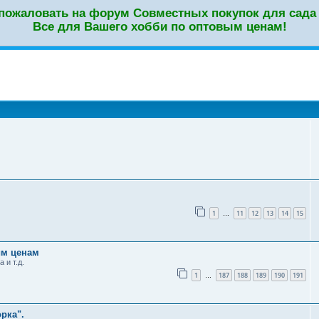
пожаловать на форум Совместных покупок для сада 
Все для Вашего хобби по оптовым ценам!
оиск
1
11
12
13
14
15
…
им ценам
 и т.д.
1
187
188
189
190
191
…
рка".