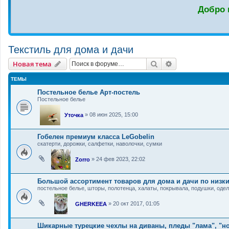
Добро 
Текстиль для дома и дачи
Новая тема
Поиск
Расширенный п
Н
о
в
а
я
т
е
м
а
ТЕМЫ
Постельное белье Арт-постель
Постельное белье
»
08 июн 2025, 15:00
Уточка
Гобелен премиум класса LeGobelin
скатерти, дорожки, салфетки, наволочки, сумки
»
24 фев 2023, 22:02
Zorro
Большой ассортимент товаров для дома и дачи по низк
постельное белье, шторы, полотенца, халаты, покрывала, подушки, одела
»
20 окт 2017, 01:05
GHERKEEA
Шикарные турецкие чехлы на диваны, пледы "лама", "но