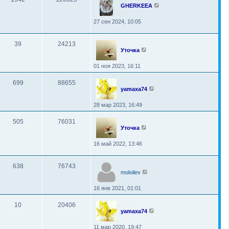
GHERKEEA
27 сен 2024, 10:05
39
24213
Уточка
01 ноя 2023, 16:11
699
88655
yamaxa74
28 мар 2023, 16:49
505
76031
Уточка
16 май 2022, 13:46
638
76743
moloilev
16 янв 2021, 01:01
10
20406
yamaxa74
11 мар 2020, 19:47