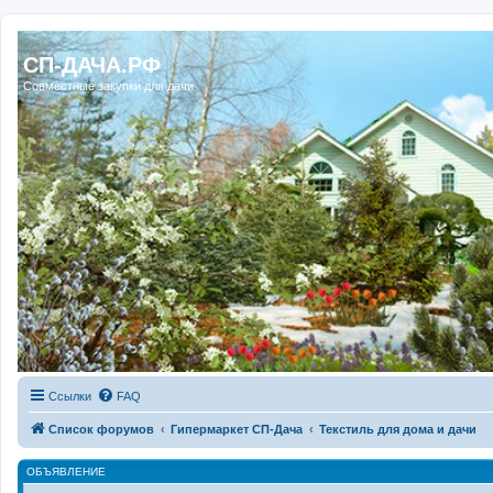
Регистрация
СП-ДАЧА.РФ
Совместные закупки для дачи
Ссылки
FAQ
Список форумов
Гипермаркет СП-Дача
Текстиль для дома и дачи
ОБЪЯВЛЕНИЕ