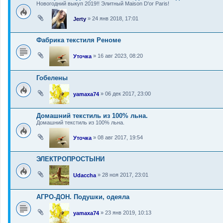
Новогодний выкуп 2019!! Элитный Maison D'or Paris!
»
24 янв 2018, 17:01
Jerty
Фабрика текстиля Реноме
»
16 авг 2023, 08:20
Уточка
Гобелены
»
06 дек 2017, 23:00
yamaxa74
Домашний текстиль из 100% льна.
Домашний текстиль из 100% льна.
»
08 авг 2017, 19:54
Уточка
ЭЛЕКТРОПРОСТЫНИ
»
28 ноя 2017, 23:01
Udaccha
АГРО-ДОН. Подушки, одеяла
»
23 янв 2019, 10:13
yamaxa74