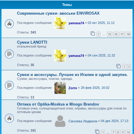
Темы
Современные сумки- авоськи ENVIROSAX
Последнее сообщение
«
03 окт 2025, 11:12
yamaxa74
Ответы:
343
1
15
16
17
18
…
Сумки LANOTTI
итальянский бренд
Последнее сообщение
«
04 сен 2025, 11:32
yamaxa74
Ответы:
35
1
2
Сумки и аксессуары. Лучшее из Италии в одной закупке.
Сумки, аксессуары, платки, одежда.
Последнее сообщение
«
28 фев 2025, 16:02
Zorro
Ответы:
13
Оптика от Optika-Moskva и Mnogo Brendov
Готовые очки, солнцезащитные очки, оправы, аксессуары для очков по
оптовым ценам
Последнее сообщение
«
04 дек 2024, 17:13
Смолева Людмила
Ответы:
191
1
7
8
9
10
…