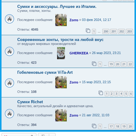
Сумки и аксессуары. Лучшее из Италии.
Сумки, платки, зонты.
Последнее сообщение
«
03 фев 2024, 12:17
Zorro
Ответы:
4045
1
200
201
202
203
…
Современные зонты, трости на любой вкус
от ведущих мировых производителей
Последнее сообщение
«
26 мар 2023, 23:21
GHERKEEA
Ответы:
423
1
19
20
21
22
…
Гобеленовые сумки ViTa-Art
Последнее сообщение
«
15 мар 2023, 22:15
Zorro
Ответы:
108
1
2
3
4
5
6
Сумки Richet
Качество, актуальный дизайн и адекватная цена.
Последнее сообщение
«
21 авг 2022, 11:03
Zorro
Ответы:
394
1
17
18
19
20
…
Новая тема