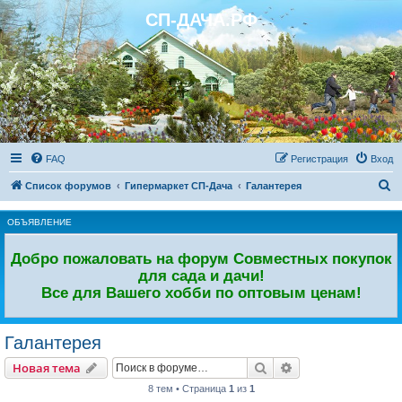
СП-ДАЧА.РФ
Регистрация
FAQ
Р
е
г
и
с
т
р
а
ц
и
я
Вход
П
Список форумов
Гипермаркет СП-Дача
Галантерея
о
ОБЪЯВЛЕНИЕ
и
с
Добро пожаловать на форум Совместных покупок
к
для сада и дачи!
Все для Вашего хобби по оптовым ценам!
Галантерея
Новая тема
Поиск
Расширенный пои
Н
о
в
а
я
т
е
м
а
8 тем • Страница
1
из
1