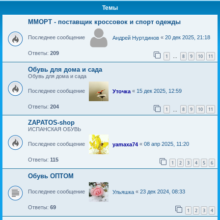
Темы
МMOPT - поставщик кроссовок и спорт одежды
Последнее сообщение
«
20 дек 2025, 21:18
Андрей Нуртдинов
Ответы:
209
1
8
9
10
11
…
Обувь для дома и сада
Обувь для дома и сада
Последнее сообщение
«
15 дек 2025, 12:59
Уточка
Ответы:
204
1
8
9
10
11
…
ZAPATOS-shop
ИСПАНСКАЯ ОБУВЬ
Последнее сообщение
«
08 апр 2025, 11:20
yamaxa74
Ответы:
115
1
2
3
4
5
6
Обувь ОПТОМ
Последнее сообщение
«
23 дек 2024, 08:33
Ульяшка
Ответы:
69
1
2
3
4