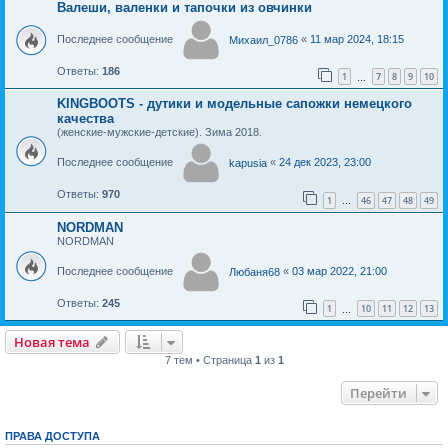
Валеши, валенки и тапочки из овчинки
Последнее сообщение
«
11 мар 2024, 18:15
Михаил_0786
Ответы:
186
1
7
8
9
10
…
KINGBOOTS - дутики и модельные сапожки немецкого
качества
(женские-мужские-детские). Зима 2018.
Последнее сообщение
«
24 дек 2023, 23:00
kapusia
Ответы:
970
1
46
47
48
49
…
NORDMAN
NORDMAN
Последнее сообщение
«
03 мар 2022, 21:00
Любаня68
Ответы:
245
1
10
11
12
13
…
Новая тема
Н
о
в
а
я
т
е
м
а
7 тем • Страница
1
из
1
Перейти
ПРАВА ДОСТУПА