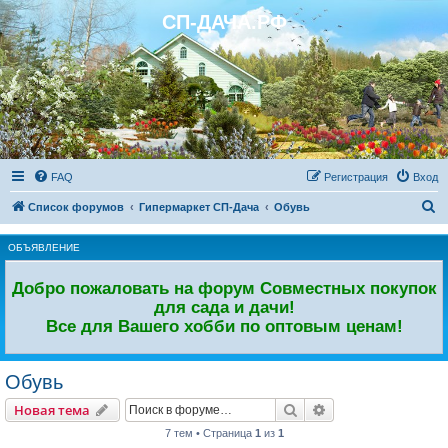
СП-ДАЧА.РФ
Регистрация
FAQ
Р
е
г
и
с
т
р
а
ц
и
я
Вход
П
Список форумов
Гипермаркет СП-Дача
Обувь
о
ОБЪЯВЛЕНИЕ
и
с
Добро пожаловать на форум Совместных покупок
к
для сада и дачи!
Все для Вашего хобби по оптовым ценам!
Обувь
Новая тема
Поиск
Расширенный пои
Н
о
в
а
я
т
е
м
а
7 тем • Страница
1
из
1