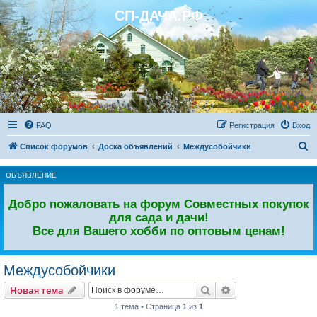
СП-ДАЧА.РФ
Регистрация
FAQ
Р
е
г
и
с
т
р
а
ц
и
я
Вход
П
Список форумов
Доска объявлений
Междусобойчики
о
ОБЪЯВЛЕНИЕ
и
с
Добро пожаловать на форум Совместных покупок
к
для сада и дачи!
Все для Вашего хобби по оптовым ценам!
Междусобойчики
Новая тема
Поиск
Расширенный пои
Н
о
в
а
я
т
е
м
а
1 тема • Страница
1
из
1