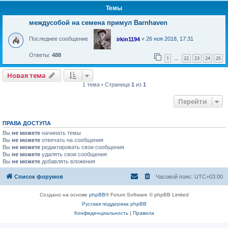
Темы
междусобой на семена примул Barnhaven
Последнее сообщение
«
26 ноя 2018, 17:31
irkin1194
Ответы:
488
1
22
23
24
25
…
Новая тема
Н
о
в
а
я
т
е
м
а
1 тема • Страница
1
из
1
Перейти
ПРАВА ДОСТУПА
Вы
не можете
начинать темы
Вы
не можете
отвечать на сообщения
Вы
не можете
редактировать свои сообщения
Вы
не можете
удалять свои сообщения
Вы
не можете
добавлять вложения
Список форумов
Часовой пояс:
UTC+03:00
Создано на основе
phpBB
® Forum Software © phpBB Limited
Русская поддержка phpBB
Конфиденциальность
|
Правила