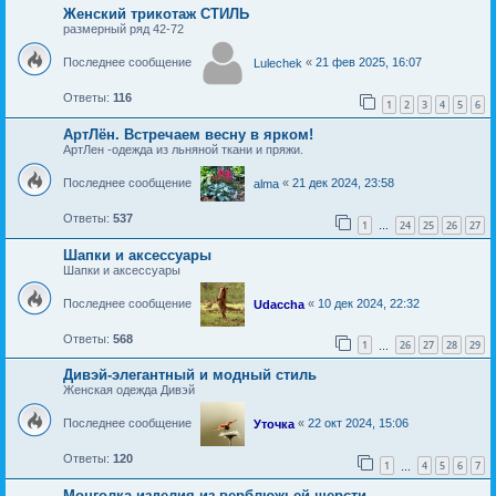
Женский трикотаж СТИЛЬ
размерный ряд 42-72
Последнее сообщение
«
21 фев 2025, 16:07
Lulechek
Ответы:
116
1
2
3
4
5
6
АртЛён. Встречаем весну в ярком!
АртЛен -одежда из льняной ткани и пряжи.
Последнее сообщение
«
21 дек 2024, 23:58
alma
Ответы:
537
1
24
25
26
27
…
Шапки и аксессуары
Шапки и аксессуары
Последнее сообщение
«
10 дек 2024, 22:32
Udaccha
Ответы:
568
1
26
27
28
29
…
Дивэй-элегантный и модный стиль
Женская одежда Дивэй
Последнее сообщение
«
22 окт 2024, 15:06
Уточка
Ответы:
120
1
4
5
6
7
…
Монголка-изделия из верблюжьей шерсти