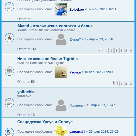
Последнее сообщение
«
07 май 2023, 16:11
Zolotkoo
Ответы:
1
Akanti - итальянские колготки и белье
Akanti - итальянские колготки и белье
Последнее сообщение
«
12 апр 2023, 20:56
ЕленаТ
Ответы:
113
1
2
3
4
5
6
Нижнее женское белье Tigridia
Нижнее женское белье Tigridia
Последнее сообщение
«
10 апр 2023, 09:00
Уточка
Ответы:
59
1
2
3
yollochka
yollochka
Последнее сообщение
«
31 мар 2023, 10:47
Лорейна
Ответы:
15
Спецодежда Урсус и Сириус
Последнее сообщение
«
26 фев 2024, 23:02
yamaxa74