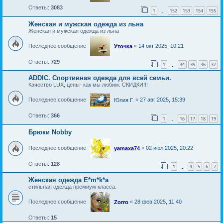
Ответы:
3083
1
152
153
154
155
…
Женская и мужская одежда из льна
Женская и мужская одежда из льна
Последнее сообщение
«
14 окт 2025, 10:21
Уточка
Ответы:
729
1
34
35
36
37
…
ADDIC. Спортивная одежда для всей семьи.
Качество LUX, цены- как мы любим. СКИДКИ!!!
Последнее сообщение
«
27 авг 2025, 15:39
Юлия Г.
Ответы:
366
1
16
17
18
19
…
Брюки Nobby
Последнее сообщение
«
02 июл 2025, 20:22
yamaxa74
Ответы:
128
1
4
5
6
7
…
Женская одежда E*m*k*a
стильная одежда премиум класса.
Последнее сообщение
«
28 фев 2025, 11:40
Zorro
Ответы:
15