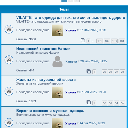
Темы
VILATTE - это одежда для тех, кто хочет выглядеть дорого
VILATTE - это одежда для тех, кто хочет выглядеть дорого.
Последнее сообщение
«
27 май 2026, 09:31
Уточка
Ответы:
3666
1
181
182
183
184
…
Ивановский трикотаж Натали
Ивановский трикотаж Натали
Последнее сообщение
«
20 май 2026, 01:27
Kameya
Ответы:
444
1
20
21
22
23
…
Жилеты из натуральной шерсти
Жилеты из натуральной шерсти
Последнее сообщение
«
07 ноя 2025, 19:20
Уточка
Ответы:
1099
1
52
53
54
55
…
Верхняя женская и мужская одежда.
Верхняя женская и мужская одежда.
Последнее сообщение
«
14 окт 2025, 10:21
Уточка