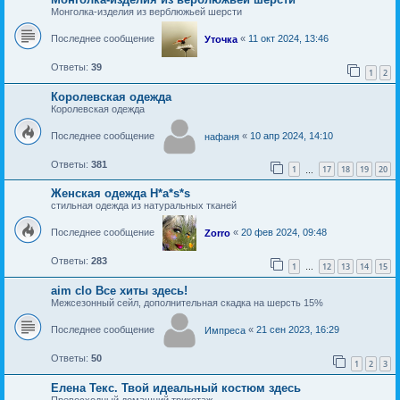
Монголка-изделия из верблюжьей шерсти
Последнее сообщение
«
11 окт 2024, 13:46
Уточка
Ответы:
39
1
2
Королевская одежда
Королевская одежда
Последнее сообщение
«
10 апр 2024, 14:10
нафаня
Ответы:
381
1
17
18
19
20
…
Женская одежда H*a*s*s
стильная одежда из натуральных тканей
Последнее сообщение
«
20 фев 2024, 09:48
Zorro
Ответы:
283
1
12
13
14
15
…
aim clo Все хиты здесь!
Межсезонный сейл, дополнительная скадка на шерсть 15%
Последнее сообщение
«
21 сен 2023, 16:29
Импреса
Ответы:
50
1
2
3
Елена Текс. Твой идеальный костюм здесь
Превосходный домашний трикотаж