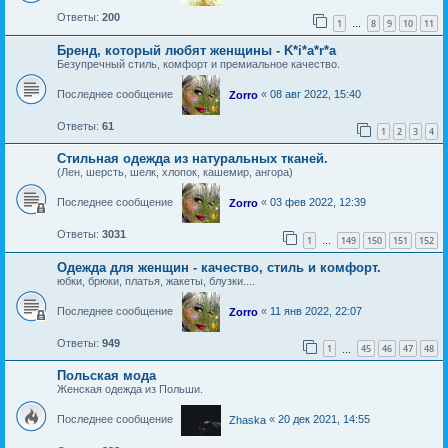
Ответы:
200
1
8
9
10
11
…
Бренд, который любят женщины - K*i*a*r*a
Безупречный стиль, комфорт и премиальное качество.
Последнее сообщение
«
08 авг 2022, 15:40
Zorro
Ответы:
61
1
2
3
4
Стильная одежда из натуральных тканей.
(Лен, шерсть, шелк, хлопок, кашемир, ангора)
Последнее сообщение
«
03 фев 2022, 12:39
Zorro
Ответы:
3031
1
149
150
151
152
…
Одежда для женщин - качество, стиль и комфорт.
юбки, брюки, платья, жакеты, блузки....
Последнее сообщение
«
11 янв 2022, 22:07
Zorro
Ответы:
949
1
45
46
47
48
…
Польская мода
Женская одежда из Польши.
Последнее сообщение
«
20 дек 2021, 14:55
Zhaska