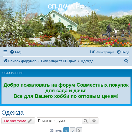
СП-ДАЧА.РФ
Регистрация
FAQ
Р
е
г
и
с
т
р
а
ц
и
я
Вход
П
Список форумов
Гипермаркет СП-Дача
Одежда
о
ОБЪЯВЛЕНИЕ
и
с
Добро пожаловать на форум Совместных покупок
к
для сада и дачи!
Все для Вашего хобби по оптовым ценам!
Одежда
Новая тема
Поиск
Расширенный пои
Н
о
в
а
я
т
е
м
а
1
2
След.
33 темы