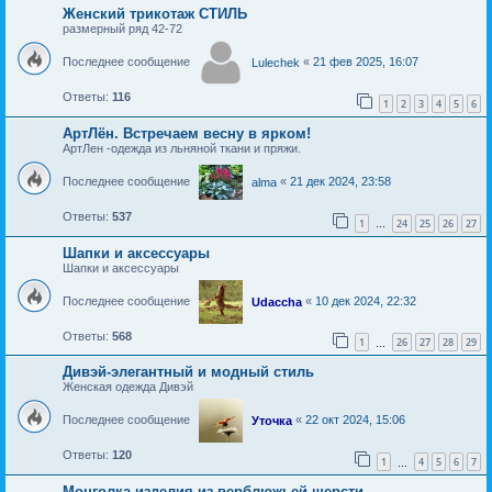
Женский трикотаж СТИЛЬ
размерный ряд 42-72
Последнее сообщение
«
21 фев 2025, 16:07
Lulechek
Ответы:
116
1
2
3
4
5
6
АртЛён. Встречаем весну в ярком!
АртЛен -одежда из льняной ткани и пряжи.
Последнее сообщение
«
21 дек 2024, 23:58
alma
Ответы:
537
1
24
25
26
27
…
Шапки и аксессуары
Шапки и аксессуары
Последнее сообщение
«
10 дек 2024, 22:32
Udaccha
Ответы:
568
1
26
27
28
29
…
Дивэй-элегантный и модный стиль
Женская одежда Дивэй
Последнее сообщение
«
22 окт 2024, 15:06
Уточка
Ответы:
120
1
4
5
6
7
…
Монголка-изделия из верблюжьей шерсти