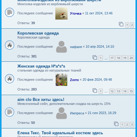
Монголка-изделия из верблюжьей шерсти
Последнее сообщение
«
11 окт 2024, 13:46
Уточка
Ответы:
39
1
2
Королевская одежда
Королевская одежда
Последнее сообщение
«
10 апр 2024, 14:10
нафаня
Ответы:
381
1
17
18
19
20
…
Женская одежда H*a*s*s
стильная одежда из натуральных тканей
Последнее сообщение
«
20 фев 2024, 09:48
Zorro
Ответы:
283
1
12
13
14
15
…
aim clo Все хиты здесь!
Межсезонный сейл, дополнительная скадка на шерсть 15%
Последнее сообщение
«
21 сен 2023, 16:29
Импреса
Ответы:
50
1
2
3
Елена Текс. Твой идеальный костюм здесь
Превосходный домашний трикотаж