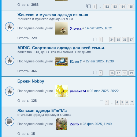
Ответы:
3083
1
152
153
154
155
…
Женская и мужская одежда из льна
Женская и мужская одежда из льна
Последнее сообщение
«
14 окт 2025, 10:21
Уточка
Ответы:
729
1
34
35
36
37
…
ADDIC. Спортивная одежда для всей семьи.
Качество LUX, цены- как мы любим. СКИДКИ!!!
Последнее сообщение
«
27 авг 2025, 15:39
Юлия Г.
Ответы:
366
1
16
17
18
19
…
Брюки Nobby
Последнее сообщение
«
02 июл 2025, 20:22
yamaxa74
Ответы:
128
1
4
5
6
7
…
Женская одежда E*m*k*a
стильная одежда премиум класса.
Последнее сообщение
«
28 фев 2025, 11:40
Zorro
Ответы:
15