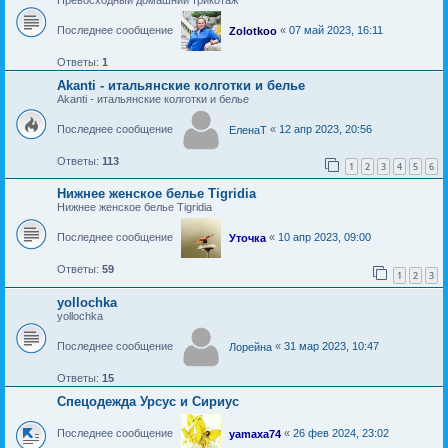
Последнее сообщение
«
07 май 2023, 16:11
Zolotkoo
Ответы:
1
Akanti - итальянские колготки и белье
Akanti - итальянские колготки и белье
Последнее сообщение
«
12 апр 2023, 20:56
ЕленаТ
Ответы:
113
1
2
3
4
5
6
Нижнее женское белье Tigridia
Нижнее женское белье Tigridia
Последнее сообщение
«
10 апр 2023, 09:00
Уточка
Ответы:
59
1
2
3
yollochka
yollochka
Последнее сообщение
«
31 мар 2023, 10:47
Лорейна
Ответы:
15
Спецодежда Урсус и Сириус
Последнее сообщение
«
26 фев 2024, 23:02
yamaxa74