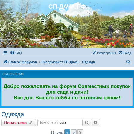
СП-ДАЧА.РФ
Регистрация
FAQ
Р
е
г
и
с
т
р
а
ц
и
я
Вход
П
Список форумов
Гипермаркет СП-Дача
Одежда
о
ОБЪЯВЛЕНИЕ
и
с
Добро пожаловать на форум Совместных покупок
к
для сада и дачи!
Все для Вашего хобби по оптовым ценам!
Одежда
Новая тема
Поиск
Расширенный пои
Н
о
в
а
я
т
е
м
а
1
2
След.
33 темы