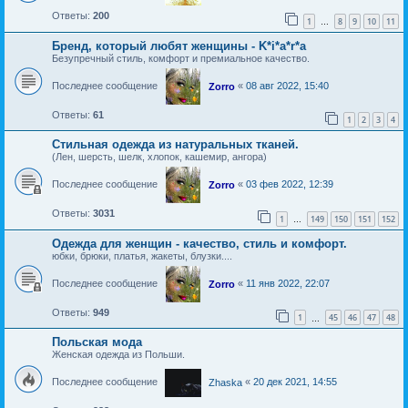
Ответы:
200
1
8
9
10
11
…
Бренд, который любят женщины - K*i*a*r*a
Безупречный стиль, комфорт и премиальное качество.
Последнее сообщение
«
08 авг 2022, 15:40
Zorro
Ответы:
61
1
2
3
4
Стильная одежда из натуральных тканей.
(Лен, шерсть, шелк, хлопок, кашемир, ангора)
Последнее сообщение
«
03 фев 2022, 12:39
Zorro
Ответы:
3031
1
149
150
151
152
…
Одежда для женщин - качество, стиль и комфорт.
юбки, брюки, платья, жакеты, блузки....
Последнее сообщение
«
11 янв 2022, 22:07
Zorro
Ответы:
949
1
45
46
47
48
…
Польская мода
Женская одежда из Польши.
Последнее сообщение
«
20 дек 2021, 14:55
Zhaska