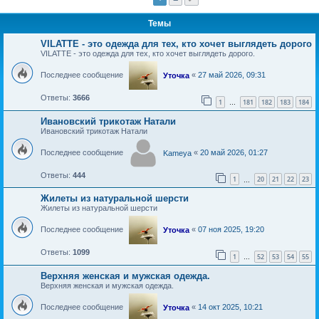
Темы
VILATTE - это одежда для тех, кто хочет выглядеть дорого
VILATTE - это одежда для тех, кто хочет выглядеть дорого.
Последнее сообщение
«
27 май 2026, 09:31
Уточка
Ответы:
3666
1
181
182
183
184
…
Ивановский трикотаж Натали
Ивановский трикотаж Натали
Последнее сообщение
«
20 май 2026, 01:27
Kameya
Ответы:
444
1
20
21
22
23
…
Жилеты из натуральной шерсти
Жилеты из натуральной шерсти
Последнее сообщение
«
07 ноя 2025, 19:20
Уточка
Ответы:
1099
1
52
53
54
55
…
Верхняя женская и мужская одежда.
Верхняя женская и мужская одежда.
Последнее сообщение
«
14 окт 2025, 10:21
Уточка