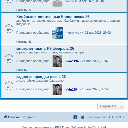
Последнее сообщение
«
23 дек 2025, 05:48
xocev
Ответы:
5
Хвойные и лиственные Колор весна 26
хвойные, гортензии, клематисы, барбарисы, декоративные кустарники,
плодовые
Последнее сообщение
«
02 дек 2025, 20:00
Елена2477
Ответы:
5
многолетники в Р9 февраль 26
горянки, папоротники, злаки, котовники, астры
Последнее сообщение
«
24 ноя 2025, 12:07
irkin1194
Ответы:
1
садовые орхидеи весна 26
зимостойкие орхидеи, башмачки
Последнее сообщение
«
13 ноя 2025, 09:52
irkin1194
Перейти
Список форумов
Часовой пояс:
UTC+03:00
Создано на основе
phpBB
® Forum Software © phpBB Limited