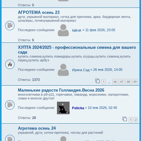
Ответы:
5
АГРОТЕМА осень 23
дуги, укрывной материал, сетка для притенки, арки, бордюрная лента,
шпалеры, почвоукрывной материал
Последнее сообщение
«
11 фев 2026, 23:05
lajikak
Ответы:
6
ХУПТА 2024/2025 - профессиональные семена для вашего
сада
купить семена,купить помидоры,купить огурцы,купить семена,купить
перец,купить арбуз
Последнее сообщение
«
26 янв 2026, 14:05
Ирина Сад
Ответы:
1373
1
66
67
68
69
…
Маленькие радости Голландия.Весна 2026
многолетники в р9-р11, горечавки, лаванда, морозники, папоротники,
злаки и многое другое!
Последнее сообщение
«
10 янв 2026, 02:45
Felicita
Ответы:
28
1
2
Агротема осень 24
укрывной, дуги, сетка-притенка, чехлы для растений