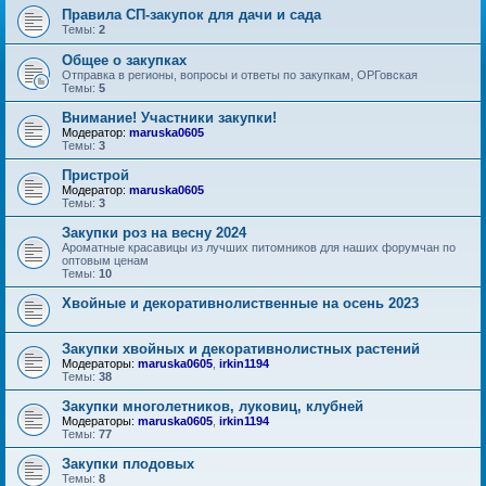
Правила СП-закупок для дачи и сада
Темы:
2
Общее о закупках
Отправка в регионы, вопросы и ответы по закупкам, ОРГовская
Темы:
5
Внимание! Участники закупки!
Модератор:
maruska0605
Темы:
3
Пристрой
Модератор:
maruska0605
Темы:
3
Закупки роз на весну 2024
Ароматные красавицы из лучших питомников для наших форумчан по
оптовым ценам
Темы:
10
Хвойные и декоративнолиственные на осень 2023
Закупки хвойных и декоративнолистных растений
Модераторы:
maruska0605
,
irkin1194
Темы:
38
Закупки многолетников, луковиц, клубней
Модераторы:
maruska0605
,
irkin1194
Темы:
77
Закупки плодовых
Темы:
8