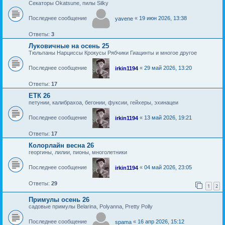
Секаторы Okatsune, пилы Silky
Последнее сообщение
«
19 июн 2026, 13:38
yavene
Ответы:
3
Луковичные на осень 25
Тюльпаны Нарциссы Крокусы Рябчики Гиацинты и многое другое
Последнее сообщение
«
29 май 2026, 13:20
irkin1194
Ответы:
17
ЕТК 26
петунии, калибрахоа, бегонии, фуксии, гейхеры, эхинацеи
Последнее сообщение
«
13 май 2026, 19:21
irkin1194
Ответы:
17
Колорлайн весна 26
георгины, лилии, пионы, многолетники
Последнее сообщение
«
04 май 2026, 23:05
irkin1194
Ответы:
29
1
2
Примулы осень 26
садовые примулы Belarina, Polyanna, Pretty Polly
Последнее сообщение
«
16 апр 2026, 15:12
spama