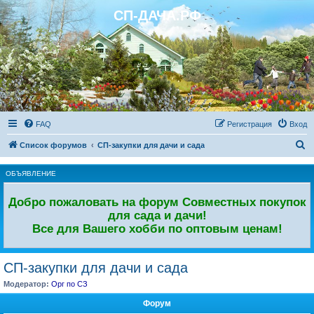
СП-ДАЧА.РФ
Регистрация
FAQ
Р
е
г
и
с
т
р
а
ц
и
я
Вход
П
Список форумов
СП-закупки для дачи и сада
о
ОБЪЯВЛЕНИЕ
и
с
Добро пожаловать на форум Совместных покупок
к
для сада и дачи!
Все для Вашего хобби по оптовым ценам!
СП-закупки для дачи и сада
Модератор:
Орг по СЗ
Форум