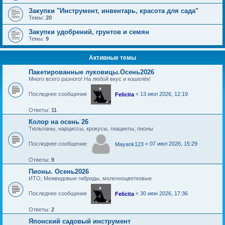
Закупки "Инструмент, инвентарь, красота для сада"
Темы:
20
Закупки удобрений, грунтов и семян
Темы:
9
Активные темы
Пакетированные луковицы.Осень2026
Много всего разного! На любой вкус и кошелёк!
Последнее сообщение
«
13 июл 2026, 12:19
Felicita
Ответы:
11
Колор на осень 26
Тюльпаны, нарциссы, крокусы, гиацинты, пионы
Последнее сообщение
«
07 июл 2026, 15:29
Mayank123
Ответы:
9
Пионы. Осень2026
ИТО, Межвидовые гибриды, молочноцветковые
Последнее сообщение
«
30 июн 2026, 17:36
Felicita
Ответы:
2
Японский садовый инструмент