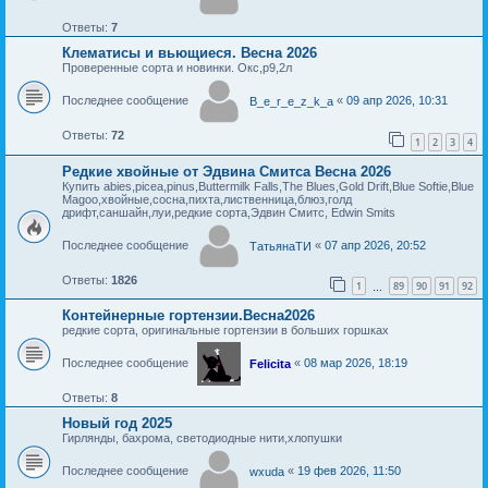
Ответы:
7
Клематисы и вьющиеся. Весна 2026
Проверенные сорта и новинки. Окс,р9,2л
Последнее сообщение
«
09 апр 2026, 10:31
B_e_r_e_z_k_a
Ответы:
72
1
2
3
4
Редкие хвойные от Эдвина Смитса Весна 2026
Купить abies,picea,pinus,Buttermilk Falls,The Blues,Gold Drift,Blue Softie,Blue
Magoo,хвойные,сосна,пихта,лиственница,блюз,голд
дрифт,саншайн,луи,редкие сорта,Эдвин Смитс, Edwin Smits
Последнее сообщение
«
07 апр 2026, 20:52
ТатьянаТИ
Ответы:
1826
1
89
90
91
92
…
Контейнерные гортензии.Весна2026
редкие сорта, оригинальные гортензии в больших горшках
Последнее сообщение
«
08 мар 2026, 18:19
Felicita
Ответы:
8
Новый год 2025
Гирлянды, бахрома, светодиодные нити,хлопушки
Последнее сообщение
«
19 фев 2026, 11:50
wxuda