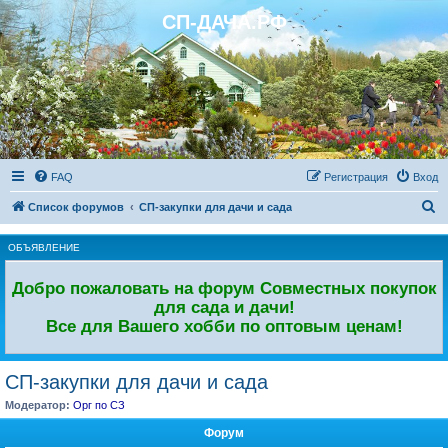
СП-ДАЧА.РФ
Регистрация
FAQ
Р
е
г
и
с
т
р
а
ц
и
я
Вход
П
Список форумов
СП-закупки для дачи и сада
о
ОБЪЯВЛЕНИЕ
и
с
Добро пожаловать на форум Совместных покупок
к
для сада и дачи!
Все для Вашего хобби по оптовым ценам!
СП-закупки для дачи и сада
Модератор:
Орг по СЗ
Форум