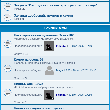
Закупки "Инструмент, инвентарь, красота для сада"
Темы:
20
Закупки удобрений, грунтов и семян
Темы:
9
Активные темы
Пакетированные луковицы.Осень2026
Много всего разного! На любой вкус и кошелёк!
Последнее сообщение
«
13 июл 2026, 12:19
Felicita
Ответы:
11
Колор на осень 26
Тюльпаны, нарциссы, крокусы, гиацинты, пионы
Последнее сообщение
«
07 июл 2026, 15:29
Mayank123
Ответы:
9
Пионы. Осень2026
ИТО, Межвидовые гибриды, молочноцветковые
Последнее сообщение
«
30 июн 2026, 17:36
Felicita
Ответы:
2
Японский садовый инструмент