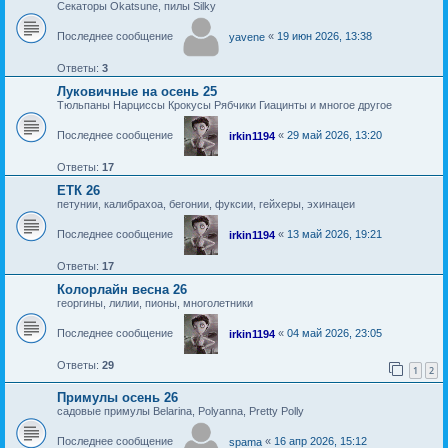
Секаторы Okatsune, пилы Silky
Последнее сообщение
«
19 июн 2026, 13:38
yavene
Ответы:
3
Луковичные на осень 25
Тюльпаны Нарциссы Крокусы Рябчики Гиацинты и многое другое
Последнее сообщение
«
29 май 2026, 13:20
irkin1194
Ответы:
17
ЕТК 26
петунии, калибрахоа, бегонии, фуксии, гейхеры, эхинацеи
Последнее сообщение
«
13 май 2026, 19:21
irkin1194
Ответы:
17
Колорлайн весна 26
георгины, лилии, пионы, многолетники
Последнее сообщение
«
04 май 2026, 23:05
irkin1194
Ответы:
29
1
2
Примулы осень 26
садовые примулы Belarina, Polyanna, Pretty Polly
Последнее сообщение
«
16 апр 2026, 15:12
spama