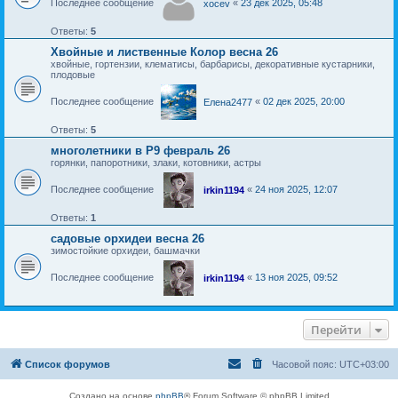
Последнее сообщение
«
23 дек 2025, 05:48
xocev
Ответы:
5
Хвойные и лиственные Колор весна 26
хвойные, гортензии, клематисы, барбарисы, декоративные кустарники,
плодовые
Последнее сообщение
«
02 дек 2025, 20:00
Елена2477
Ответы:
5
многолетники в Р9 февраль 26
горянки, папоротники, злаки, котовники, астры
Последнее сообщение
«
24 ноя 2025, 12:07
irkin1194
Ответы:
1
садовые орхидеи весна 26
зимостойкие орхидеи, башмачки
Последнее сообщение
«
13 ноя 2025, 09:52
irkin1194
Перейти
Список форумов
Часовой пояс:
UTC+03:00
Создано на основе
phpBB
® Forum Software © phpBB Limited