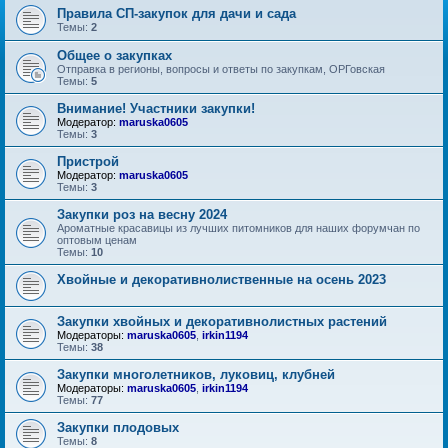
Правила СП-закупок для дачи и сада
Темы:
2
Общее о закупках
Отправка в регионы, вопросы и ответы по закупкам, ОРГовская
Темы:
5
Внимание! Участники закупки!
Модератор:
maruska0605
Темы:
3
Пристрой
Модератор:
maruska0605
Темы:
3
Закупки роз на весну 2024
Ароматные красавицы из лучших питомников для наших форумчан по
оптовым ценам
Темы:
10
Хвойные и декоративнолиственные на осень 2023
Закупки хвойных и декоративнолистных растений
Модераторы:
maruska0605
,
irkin1194
Темы:
38
Закупки многолетников, луковиц, клубней
Модераторы:
maruska0605
,
irkin1194
Темы:
77
Закупки плодовых
Темы:
8