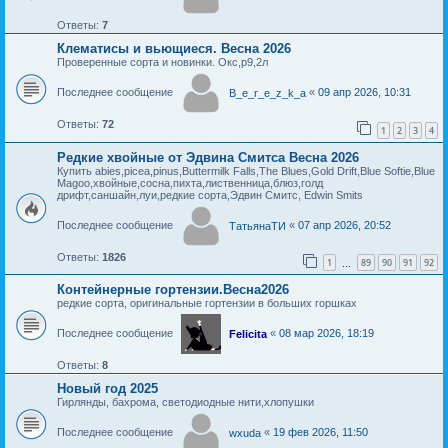
Ответы:
7
Клематисы и вьющиеся. Весна 2026
Проверенные сорта и новинки. Окс,р9,2л
Последнее сообщение
«
09 апр 2026, 10:31
B_e_r_e_z_k_a
Ответы:
72
1
2
3
4
Редкие хвойные от Эдвина Смитса Весна 2026
Купить abies,picea,pinus,Buttermilk Falls,The Blues,Gold Drift,Blue Softie,Blue
Magoo,хвойные,сосна,пихта,лиственница,блюз,голд
дрифт,саншайн,луи,редкие сорта,Эдвин Смитс, Edwin Smits
Последнее сообщение
«
07 апр 2026, 20:52
ТатьянаТИ
Ответы:
1826
1
89
90
91
92
…
Контейнерные гортензии.Весна2026
редкие сорта, оригинальные гортензии в больших горшках
Последнее сообщение
«
08 мар 2026, 18:19
Felicita
Ответы:
8
Новый год 2025
Гирлянды, бахрома, светодиодные нити,хлопушки
Последнее сообщение
«
19 фев 2026, 11:50
wxuda