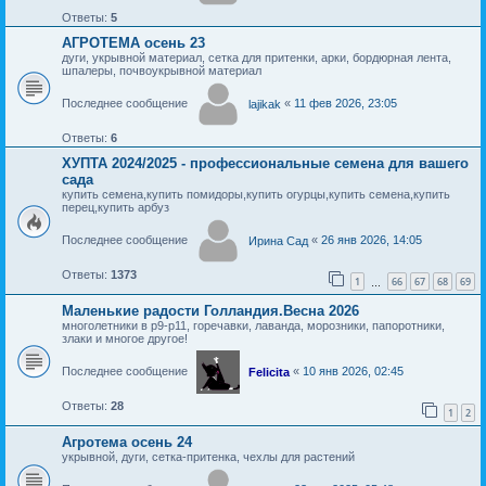
Ответы:
5
АГРОТЕМА осень 23
дуги, укрывной материал, сетка для притенки, арки, бордюрная лента,
шпалеры, почвоукрывной материал
Последнее сообщение
«
11 фев 2026, 23:05
lajikak
Ответы:
6
ХУПТА 2024/2025 - профессиональные семена для вашего
сада
купить семена,купить помидоры,купить огурцы,купить семена,купить
перец,купить арбуз
Последнее сообщение
«
26 янв 2026, 14:05
Ирина Сад
Ответы:
1373
1
66
67
68
69
…
Маленькие радости Голландия.Весна 2026
многолетники в р9-р11, горечавки, лаванда, морозники, папоротники,
злаки и многое другое!
Последнее сообщение
«
10 янв 2026, 02:45
Felicita
Ответы:
28
1
2
Агротема осень 24
укрывной, дуги, сетка-притенка, чехлы для растений