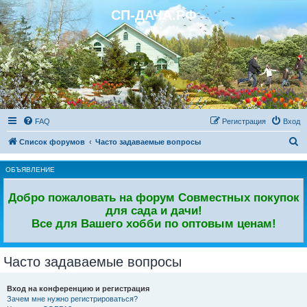
СП-ДАЧА.РФ
Регистрация
FAQ
Р
е
г
и
с
т
р
а
ц
и
я
Вход
П
Список форумов
Часто задаваемые вопросы
о
ОБЪЯВЛЕНИЕ
и
с
Добро пожаловать на форум Совместных покупок
к
для сада и дачи!
Все для Вашего хобби по оптовым ценам!
Часто задаваемые вопросы
Вход на конференцию и регистрация
Зачем мне нужно регистрироваться?