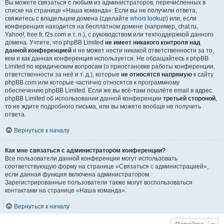
Вы можете связаться с любым из администраторов, перечисленных в
списке на странице «Наша команда». Если вы не получили ответа,
свяжитесь с владельцем домена (сделайте
whois lookup
) или, если
конференция находится на бесплатном домене (например, chat.ru,
Yahoo!, free.fr, f2s.com и т. п.), с руководством или техподдержкой данного
домена. Учтите, что phpBB Limited
не имеет никакого контроля над
данной конференцией
и не может нести никакой ответственности за то,
кем и как данная конференция используется. Не обращайтесь к phpBB
Limited по юридическим вопросам (о приостановке работы конференции,
ответственности за неё и т. д.), которые
не относятся напрямую
к сайту
phpBB.com или которые частично относятся к программному
обеспечению phpBB Limited. Если же вы всё-таки пошлёте email в адрес
phpBB Limited об использовании данной конференции
третьей стороной
,
то не ждите подробного письма, или вы можете вообще не получить
ответа.
Вернуться к началу
Как мне связаться с администратором конференции?
Все пользователи данной конференции могут использовать
соответствующую форму на странице «Связаться с администрацией»,
если данная функция включена администратором.
Зарегистрированные пользователи также могут воспользоваться
контактами на странице «Наша команда».
Вернуться к началу